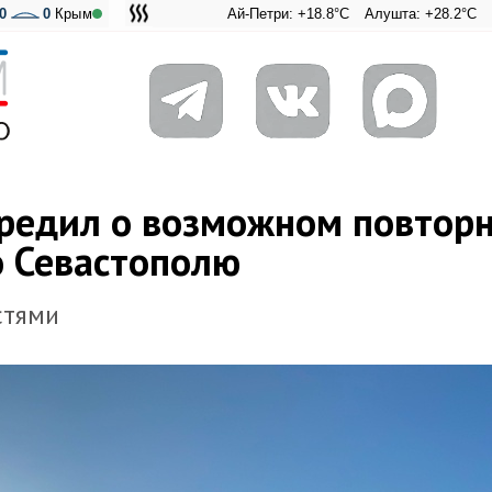
0
0
Крым
Ай-Петри: +18.8°C
Алушта: +28.2°C
Ангарский 
Адмирал
редил о возможном повтор
о Севастополю
стями