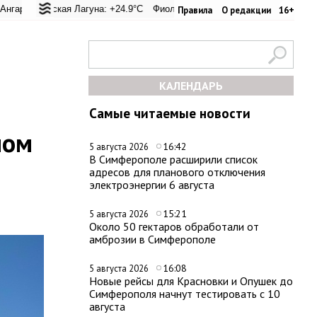
перевал: +20.8°C
ьская Лагуна: +24.9°C
Евпатория: +22.1°C
Фиолент: +25.6°C
Керчь: +28°C
Казачья бухта: +25.4°C
Никитский сад: 
Хе
Правила
О редакции
16+
КАЛЕНДАРЬ
Самые читаемые новости
ном
16:42
5 августа 2026
В Симферополе расширили список
адресов для планового отключения
электроэнергии 6 августа
15:21
5 августа 2026
Около 50 гектаров обработали от
амброзии в Симферополе
16:08
5 августа 2026
Новые рейсы для Красновки и Опушек до
Симферополя начнут тестировать с 10
августа