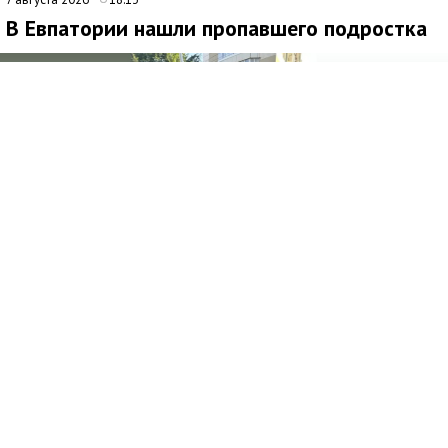
В Евпатории нашли пропавшего подростка
Медиаисточник: Министерство внутренних дел по Республике Крым
В Евпатории сотрудники полиции нашли 13-летнего Виталия
Ефремова, о пропаже которого стало известно 6 августа
2026 года. Подросток жив и здоров, угрозы его жизни и
здоровью нет.