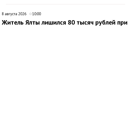
8 августа 2026
10:00
Житель Ялты лишился 80 тысяч рублей при
покупке портативной электростанции
В Ялте 44-летний местный житель стал жертвой мошенников
при попытке приобрести портативную электростанцию через
интернет. Мужчина нашел объявление о продаже
автономного источника электроснабжения и связался с
предполагаемым продавцом.
После непродолжительного общения покупателю
предложили внести предоплату. Он перевел 80 тысяч рублей
на расчетный счет по QR-коду, однако после поступления
денег связь с продавцом прекратилась. Заказанный товар
ялтинец так и не получил.
По факту произошедшего проводится проверка.
Обстоятельства сделки и лица, причастные к хищению
денежных средств, устанавливают сотрудники полиции.