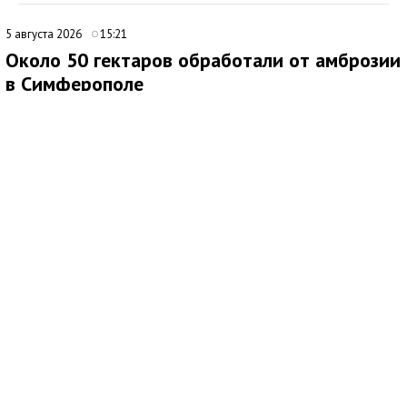
5 августа 2026
15:21
Около 50 гектаров обработали от амброзии
в Симферополе
В Симферополе продолжаются работы по ликвидации очагов
произрастания амброзии. Подрядная организация ежедневно
направляет на эти мероприятия 20 специалистов.
Покос проводят на центральных и магистральных улицах, в
общественных пространствах, а также на набережных реки
Салгир. Кампания стартовала в апреле и, как планируется,
продлится до октября.
По данным городских служб, к настоящему времени
амброзию скосили на общей площади около 50 гектаров.
Сейчас специалисты работают в микрорайоне Каменка.
Ранее аналогичные мероприятия прошли в микрорайонах
Белое-4 и Белое-5, на улице Маршала Жукова, а также на
территориях Верхнего и Нижнего плато.