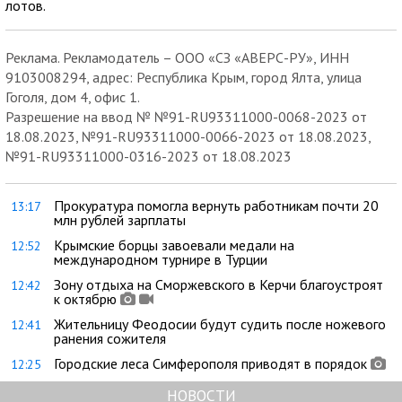
лотов.
Реклама. Рекламодатель – ООО «СЗ «АВЕРС-РУ», ИНН
9103008294, адрес: Республика Крым, город Ялта, улица
Гоголя, дом 4, офис 1.
Разрешение на ввод № №91-RU93311000-0068-2023 от
18.08.2023, №91-RU93311000-0066-2023 от 18.08.2023,
№91-RU93311000-0316-2023 от 18.08.2023
Прокуратура помогла вернуть работникам почти 20
13:17
млн рублей зарплаты
Крымские борцы завоевали медали на
12:52
международном турнире в Турции
Зону отдыха на Сморжевского в Керчи благоустроят
12:42
к октябрю
Жительницу Феодосии будут судить после ножевого
12:41
ранения сожителя
Городские леса Симферополя приводят в порядок
12:25
НОВОСТИ