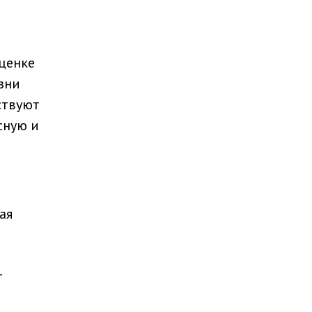
ценке
зни
ствуют
сную и
ая
т