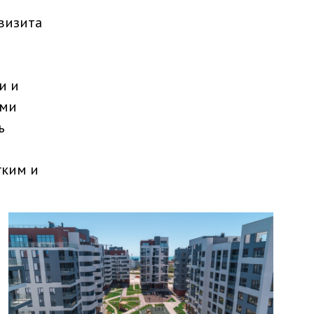
 визита
и и
ыми
ь
гким и