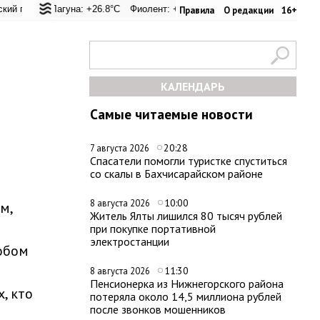
ал: +23.3°C
я Лагуна: +26.8°C
Евпатория: +29.2°C
Фиолент: +27.2°C
Керчь: +29.8°C
Казачья бухта: +26.9°C
Никитский сад: +25.
Херсон
Правила
О редакции
16+
КАЛЕНДАРЬ
Самые читаемые новости
20:28
7 августа 2026
Спасатели помогли туристке спуститься
со скалы в Бахчисарайском районе
10:00
8 августа 2026
м,
Житель Ялты лишился 80 тысяч рублей
при покупке портативной
электростанции
обом
11:30
8 августа 2026
Пенсионерка из Нижнегорского района
, кто
потеряла около 14,5 миллиона рублей
после звонков мошенников