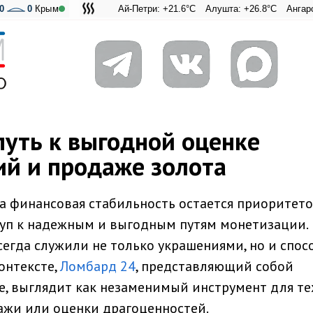
0
0
Крым
Ай-Петри: +21.6°C
Алушта: +26.8°C
Ангарский перев
Адмиральска
путь к выгодной оценке
й и продаже золота
 а финансовая стабильность остается приоритето
туп к надежным и выгодным путям монетизации.
егда служили не только украшениями, но и спос
онтексте,
Ломбард 24
, представляющий собой
е, выглядит как незаменимый инструмент для тех
ажи или оценки драгоценностей.