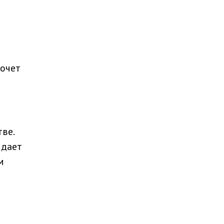
хочет
ве.
 дает
м