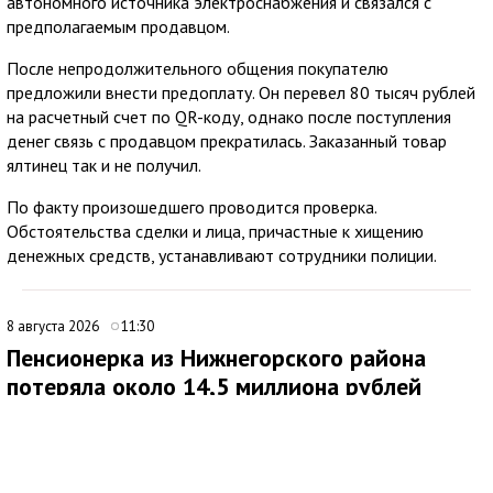
автономного источника электроснабжения и связался с
предполагаемым продавцом.
После непродолжительного общения покупателю
предложили внести предоплату. Он перевел 80 тысяч рублей
на расчетный счет по QR-коду, однако после поступления
денег связь с продавцом прекратилась. Заказанный товар
ялтинец так и не получил.
По факту произошедшего проводится проверка.
Обстоятельства сделки и лица, причастные к хищению
денежных средств, устанавливают сотрудники полиции.
8 августа 2026
11:30
Пенсионерка из Нижнегорского района
потеряла около 14,5 миллиона рублей
после звонков мошенников
В Нижнегорском районе 62-летняя местная жительница
обратилась в ОМВД России после того, как стала жертвой