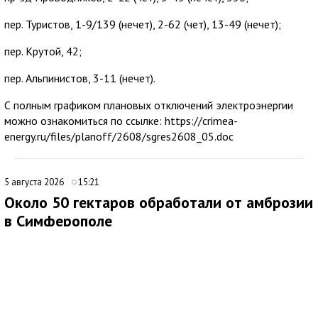
пер. Туристов, 1-9/139 (нечет), 2-62 (чет), 13-49 (нечет);
пер. Крутой, 42;
пер. Альпинистов, 3-11 (нечет).
С полным графиком плановых отключений электроэнергии
можно ознакомиться по ссылке: https://crimea-
energy.ru/files/planoff/2608/sgres2608_05.doc
5 августа 2026
15:21
Около 50 гектаров обработали от амброзии
в Симферополе
В Симферополе продолжаются работы по ликвидации очагов
произрастания амброзии. Подрядная организация ежедневно
направляет на эти мероприятия 20 специалистов.
Покос проводят на центральных и магистральных улицах, в