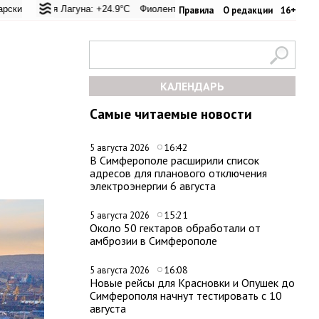
евал: +22.8°C
кая Лагуна: +24.9°C
Евпатория: +22.8°C
Фиолент: +25.6°C
Керчь: +28°C
Казачья бухта: +25.4°C
Никитский сад: +26°
Херсо
Правила
О редакции
16+
КАЛЕНДАРЬ
Самые читаемые новости
16:42
5 августа 2026
В Симферополе расширили список
адресов для планового отключения
электроэнергии 6 августа
15:21
5 августа 2026
Около 50 гектаров обработали от
амброзии в Симферополе
16:08
5 августа 2026
Новые рейсы для Красновки и Опушек до
Симферополя начнут тестировать с 10
августа