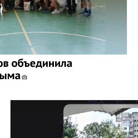
ов объединила
рыма