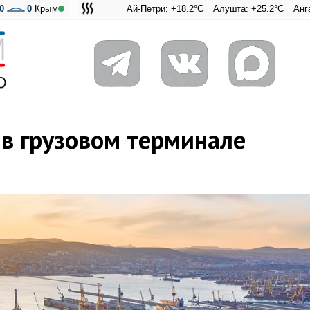
0
0
Крым
Ай-Петри: +18.2°C
Алушта: +25.2°C
Ангарский пер
Адмиральс
в грузовом терминале