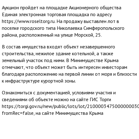
Аукцион пройдет на площадке Акционерного общества
Единая электронная торговая площадка по адресу
https://www.roseltorg.ru. На продажу выставлен лот в
поселке городского типа Николаевка Симферопольского
района, расположенный на улице Морской, 25.
В состав имущества входят объект незавершенного
строительства, нежилое здание котельной, а также
земельный участок под ними. В Минимуществе Крыма
отмечают, что объект может быть интересен инвесторам
благодаря расположению на первой линии от моря и близости
к инфраструктуре курортной зоны.
Ознакомиться с документацией, условиями участия и
сведениями об объекте можно на сайте ГИС Торги
https://torgi.gov.ru/new/public/lots/lot/21000034750000000303
fromRec=false, на сайте Минимущества Крыма
https://mzem.rk.gov.ru/structure/4c4958c4-20b3-4a5c-a064-
d84e817c4100, а также на странице оператора электронной
площадки РОСЭЛТОРГ