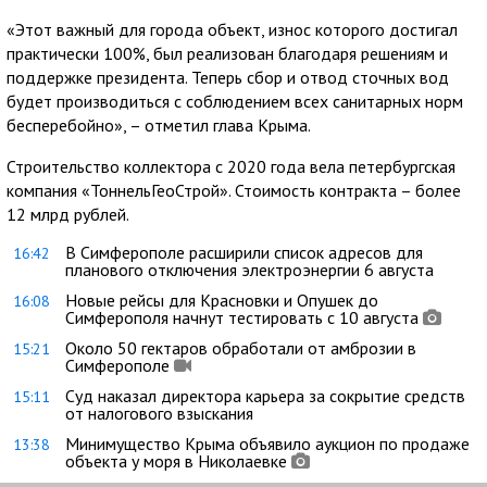
«Этот важный для города объект, износ которого достигал
практически 100%, был реализован благодаря решениям и
поддержке президента. Теперь сбор и отвод сточных вод
будет производиться с соблюдением всех санитарных норм
бесперебойно», – отметил глава Крыма.
Строительство коллектора с 2020 года вела петербургская
компания «ТоннельГеоСтрой». Стоимость контракта – более
12 млрд рублей.
В Симферополе расширили список адресов для
16:42
планового отключения электроэнергии 6 августа
Новые рейсы для Красновки и Опушек до
16:08
Симферополя начнут тестировать с 10 августа
Около 50 гектаров обработали от амброзии в
15:21
Симферополе
Суд наказал директора карьера за сокрытие средств
15:11
от налогового взыскания
Минимущество Крыма объявило аукцион по продаже
13:38
объекта у моря в Николаевке