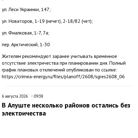
ул. Леси Украинки, 147;
ул. Новаторов, 1-19 (нечет), 2-18/82 (чет);
ул. Фиалковая, 1-7, 7а;
пер. Арктический, 1-30
Жителям рекомендуют заранее учитывать временное
отсутствие электричества при планировании дня. Полный
график плановых отключений опубликован по ссылке:
https://crimea-energy.ru/files/planoff/2608/sgres2608_06
6 августа 2026
09:38
В Алуште несколько районов остались без
электричества
В Алуште временно ограничена подача электроэнергии в
нескольких районах города. Об этом сообщила глава