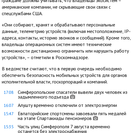
граждане должны учитывать, что владельцы экосистем –
американские компании, не скрывающие свои связи с
спецслужбами США.
«Они собирают, хранят и обрабатывают персональные
данные, телеметрию устройств (включая местоположение, IP-
адреса, контакты, историю звонков и сообщений). Кроме того,
владельцы операционных систем имеют технические
возможности дистанционно ограничить или нарушить работу
устройств», – отметили в Роскомнадзоре.
В ведомстве считают, что в первую очередь необходимо
обеспечить безопасность мобильных устройств для органов
исполнительной власти, госкорпораций и компаний.
Симферопольские спасатели вывели двух человек из
17:08
задымленного подъезда
Алушту временно отключили от электроэнергии
16:07
Евпаторийские спортсмены завоевали пять медалей
15:47
на этапе Спартакиады пенсионеров
Часть улиц Симферополя 7 августа временно
15:35
останется без электроснабжения