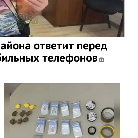
района ответит перед
бильных телефонов