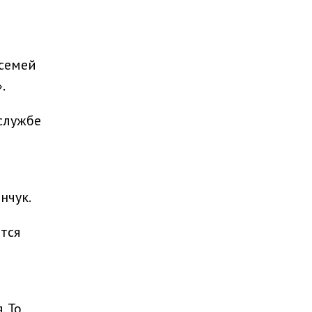
 семей
.
службе
нчук.
тся
. То