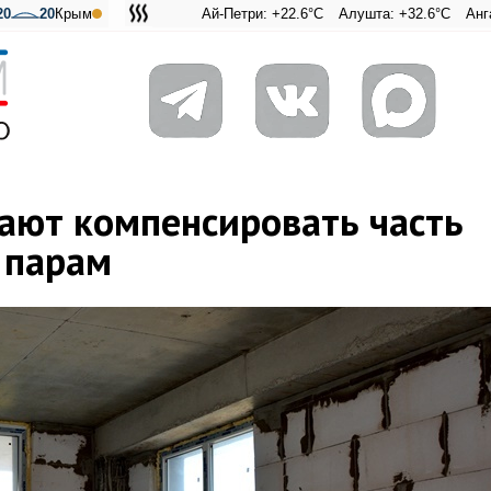
20
20
Крым
Ай-Петри: +22.6°C
Алушта: +32.6°C
Ангарский пере
Адмиральск
ают компенсировать часть
 парам