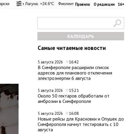
вал: +28.5°C
ая Лагуна: +24.6°C
Евпатория: +32.8°C
Фиолент: +25.2°C
Керчь: +31.8°C
Казачья бухта: +25.2°C
Никитский сад: +31
Херсо
Правила
О редакции
16+
КАЛЕНДАРЬ
Самые читаемые новости
16:42
5 августа 2026
В Симферополе расширили список
адресов для планового отключения
электроэнергии 6 августа
15:21
5 августа 2026
Около 50 гектаров обработали от
амброзии в Симферополе
16:08
5 августа 2026
Новые рейсы для Красновки и Опушек до
Симферополя начнут тестировать с 10
августа