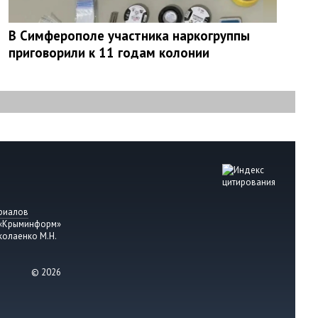
В Симферополе участника наркогруппы
приговорили к 11 годам колонии
риалов
 «Крыминформ»
колаенко М.Н.
© 2026