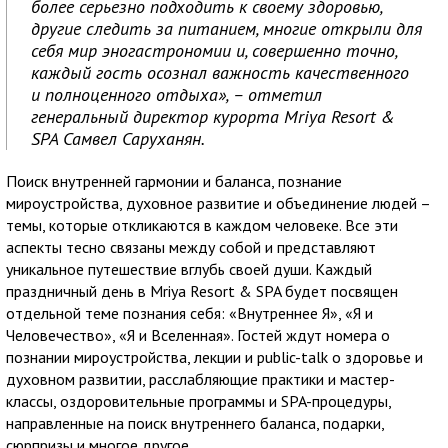
более серьезно подходить к своему здоровью,
другие следить за питанием, многие открыли для
себя мир эногастрономии и, совершенно точно,
каждый гость осознал важность качественного
и полноценного отдыха», – отметил
генеральный директор курорта Mriya Resort &
SPA Самвел Саруханян.
Поиск внутренней гармонии и баланса, познание
мироустройства, духовное развитие и объединение людей –
темы, которые откликаются в каждом человеке. Все эти
аспекты тесно связаны между собой и представляют
уникальное путешествие вглубь своей души. Каждый
праздничный день в Mriya Resort & SPA будет посвящен
отдельной теме познания себя: «Внутреннее Я», «Я и
Человечество», «Я и Вселенная». Гостей ждут номера о
познании мироустройства, лекции и public-talk о здоровье и
духовном развитии, расслабляющие практики и мастер-
классы, оздоровительные программы и SPA-процедуры,
направленные на поиск внутреннего баланса, подарки,
сюрпризы и многое другое.