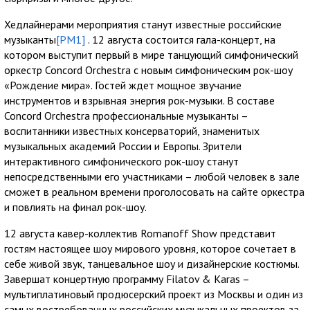
Хедлайнерами мероприятия станут известные российские
музыканты
[PM1]
. 12 августа состоится гала-концерт, на
котором выступит первый в мире танцующий симфонический
оркестр Concord Orchestra с новым симфоническим рок-шоу
«Рождение мира». Гостей ждет мощное звучание
инструментов и взрывная энергия рок-музыки. В составе
Concord Orchestra профессиональные музыканты –
воспитанники известных консерваторий, знаменитых
музыкальных академий России и Европы. Зрители
интерактивного симфонического рок-шоу станут
непосредственными его участниками – любой человек в зале
сможет в реальном времени проголосовать на сайте оркестра
и повлиять на финал рок-шоу.
12 августа кавер-коллектив Romanoff Show представит
гостям настоящее шоу мирового уровня, которое сочетает в
себе живой звук, танцевальное шоу и дизайнерские костюмы.
Завершат концертную программу Filatov & Karas –
мультиплатиновый продюсерский проект из Москвы и один из
самых востребованных российских музыкальных проектов за