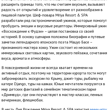
расширить границы того, что мы считаем вкусным, вызывают
радость от открытий и удовлетворение от разнообразия в
пищевой палитре. Шеф-повара Mriya Resort & SPA
разработали ряд гастрономический ужинов, которые помогут
пробудить эмоции и вкусовые рецепторы. Иммерсивный ужин
«Восхождение к Фудзи» – целая постановка со своей
историей. В основу сценария положена биография и путевые
заметки легендарного японского поэта Мацуо Басе –
признанного мастера хокку. Ужин состоит из нескольких
иммерсивных световых картин, звукового пейзажа, сочетания
вкуса, аромата и атмосферы.
В повседневной жизни не всегда хватает времени на
активный отдых, поэтому на территории курорта гости могут
забронировать экскурсии по Крыму, джип-туры, рыбалку на
катере Django, туры на каяках. Юные мечтатели погрузятся в
мир детских фантазий в семейном тематическом парке
«Дримвуд», где они поучаствуют в мастер-классах, пенных
вечеринках, флешмобах.
В честь Дня Рождения Mriya Resort & SPA запустил
мини-игру