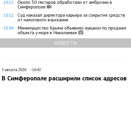
Около 50 гектаров обработали от амброзии в
15:21
Симферополе
Суд наказал директора карьера за сокрытие средств
15:11
от налогового взыскания
Минимущество Крыма объявило аукцион по продаже
13:38
объекта у моря в Николаевке
НОВОСТИ
5 августа 2026
16:42
В Симферополе расширили список адресов
для планового отключения электроэнергии
6 августа
В Симферополе внесли дополнения в график плановых
отключений электроэнергии. По обновленным данным, 6
августа 2026 года подача электричества будет временно
прекращена на ряде улиц и переулков города.