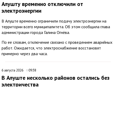
Алушту временно отключили от
электроэнергии
В Алуште временно ограничили подачу электроэнергии на
территории всего муниципалитета. Об этом сообщила глава
администрации города Галина Огнёва.
По ее словам, отключение связано с проведением аварийных
работ. Ожидается, что электроснабжение восстановят
примерно через два часа.
6 августа 2026
09:38
В Алуште несколько районов остались без
электричества
В Алуште временно ограничена подача электроэнергии в
нескольких районах города. Об этом сообщила глава
администрации Алушты Галина Огнёва.
По её данным, отключение затронуло улицы Ялтинскую,