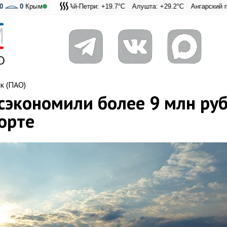
0
0
Крым
Ай-Петри: +19.7°C
Алушта: +29.2°C
Ангарский перевал: +20
Адмиральская Лаг
к (ПАО)
сэкономили более 9 млн руб
орте