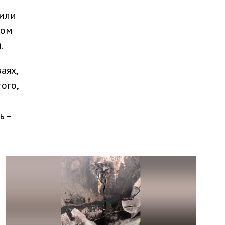
 или
том
.
аях,
ого,
ь –