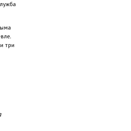
служба
рыма
вле.
и три
я