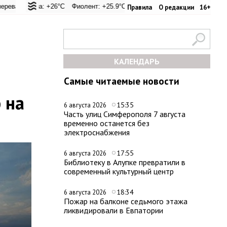
.9°C
уна: +26°C
Евпатория: +24.5°C
Фиолент: +25.9°C
Керчь: +30.6°C
Казачья бухта: +25.9°C
Никитский сад: +28.4°C
Херсонес: +25.
С
Правила
О редакции
16+
КАЛЕНДАРЬ
Самые читаемые новости
 на
15:35
6 августа 2026
Часть улиц Симферополя 7 августа
временно останется без
электроснабжения
17:55
6 августа 2026
Библиотеку в Алупке превратили в
современный культурный центр
18:34
6 августа 2026
Пожар на балконе седьмого этажа
ликвидировали в Евпатории