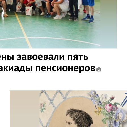
ны завоевали пять
такиады пенсионеров