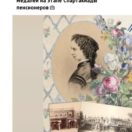
медалей на этапе Спартакиады
пенсионеров