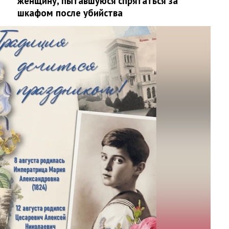
женщину, пытавшуюся спрятаться за
шкафом после убийства