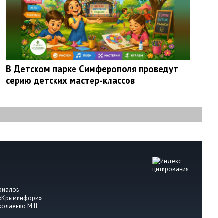
В Детском парке Симферополя проведут
серию детских мастер-классов
риалов
 «Крыминформ»
колаенко М.Н.