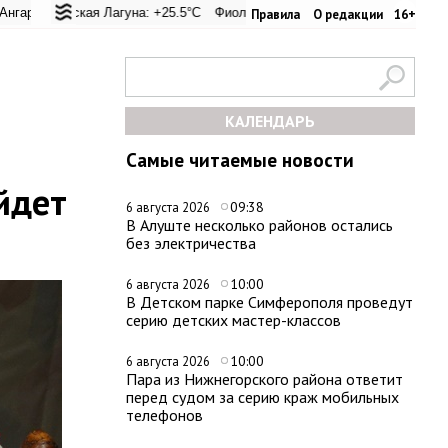
 перевал: +27.8°C
льская Лагуна: +25.5°C
Евпатория: +33.8°C
Фиолент: +25.8°C
Керчь: +31.6°C
Казачья бухта: +25.7°C
Никитский сад
Х
Правила
О редакции
16+
КАЛЕНДАРЬ
Самые читаемые новости
йдет
09:38
6 августа 2026
В Алуште несколько районов остались
без электричества
10:00
6 августа 2026
В Детском парке Симферополя проведут
серию детских мастер-классов
10:00
6 августа 2026
Пара из Нижнегорского района ответит
перед судом за серию краж мобильных
телефонов