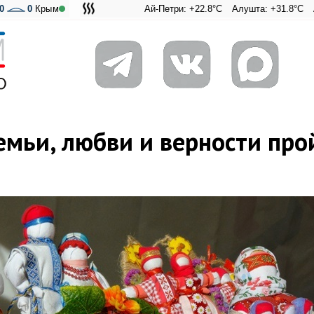
0
0
Крым
Ай-Петри: +22.8°C
Алушта: +31.8°C
Ангарский
Адмира
емьи, любви и верности про