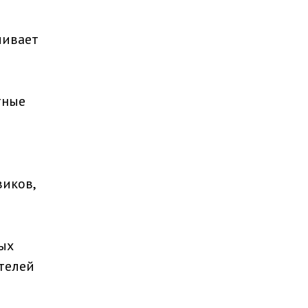
чивает
тные
иков,
ых
телей