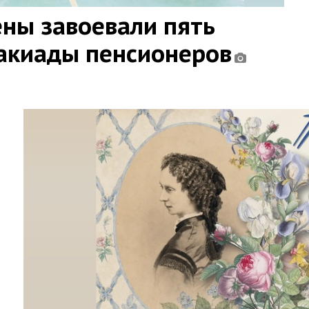
ны завоевали пять
такиады пенсионеров