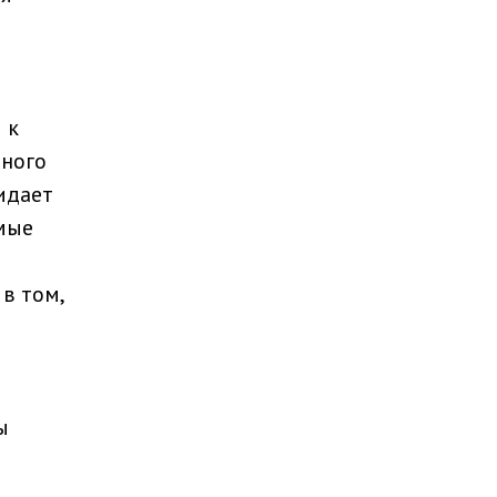
 к
зного
идает
мые
в том,
ы