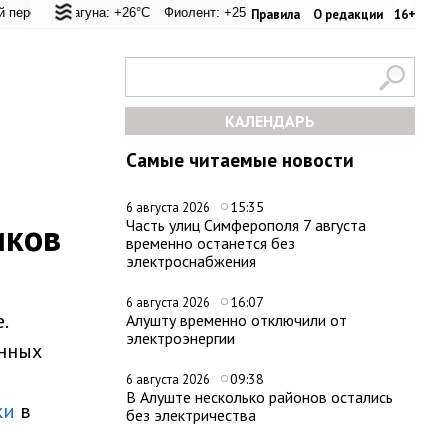
+20.9°C
 Лагуна: +26°C
Евпатория: +25.4°C
Фиолент: +25.9°C
Керчь: +30.6°C
Казачья бухта: +25.9°C
Никитский сад: +28.4°C
Херсонес: 
Правила
О редакции
16+
КАЛЕНДАРЬ
Самые читаемые новости
15:35
6 августа 2026
иков
Часть улиц Симферополя 7 августа
временно останется без
электроснабжения
и
16:07
6 августа 2026
.
Алушту временно отключили от
электроэнергии
енных
09:38
6 августа 2026
В Алуште несколько районов остались
ки
в
без электричества