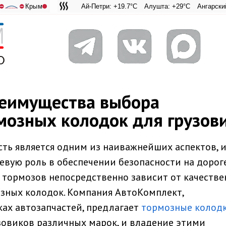
Крым
Ай-Петри: +19.7°C
Алушта: +29°C
Ангарский перевал: 
Адмиральская
⛔
⛔
реимущества выбора
мозных колодок для грузов
ть является одним из наиважнейших аспектов, 
евую роль в обеспечении безопасности на дороге
тормозов непосредственно зависит от качеств
мозных колодок. Компания АвтоКомплект,
ах автозапчастей, предлагает
тормозные колод
зовиков различных марок, и владение этими