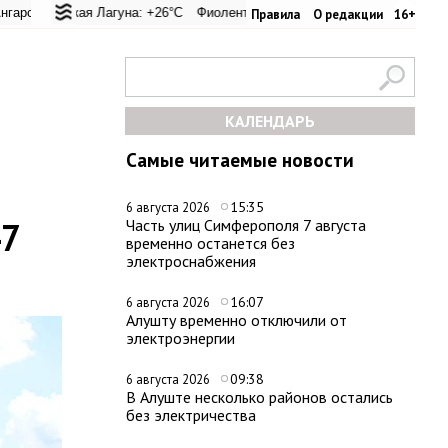
ревал: +20.9°C
ская Лагуна: +26°C
Евпатория: +29.2°C
Фиолент: +25.9°C
Керчь: +30.6°C
Казачья бухта: +25.9°C
Никитский сад: +
Херсо
Правила
О редакции
16+
КАЛЕНДАРЬ
Самые читаемые новости
15:35
6 августа 2026
47
Часть улиц Симферополя 7 августа
временно останется без
электроснабжения
16:07
6 августа 2026
Алушту временно отключили от
электроэнергии
09:38
6 августа 2026
В Алуште несколько районов остались
без электричества