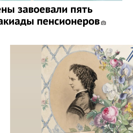
ны завоевали пять
такиады пенсионеров