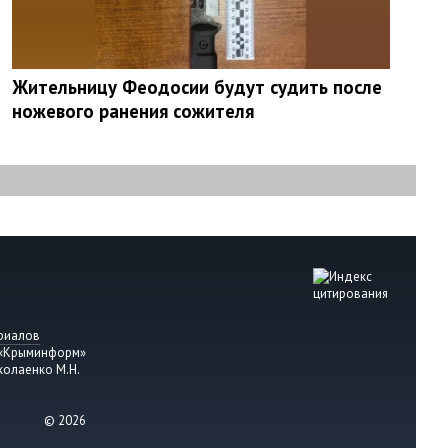
Жительницу Феодосии будут судить после
ножевого ранения сожителя
риалов
 «Крыминформ»
колаенко М.Н.
© 2026