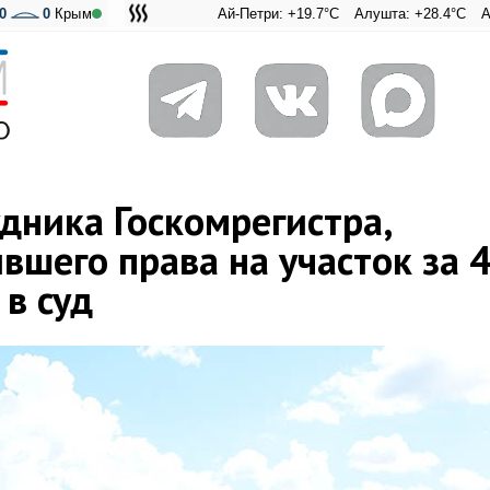
0
0
Крым
Ай-Петри: +19.7°C
Алушта: +28.4°C
Ангарский пе
Адмираль
дника Госкомрегистра,
шего права на участок за 
 в суд