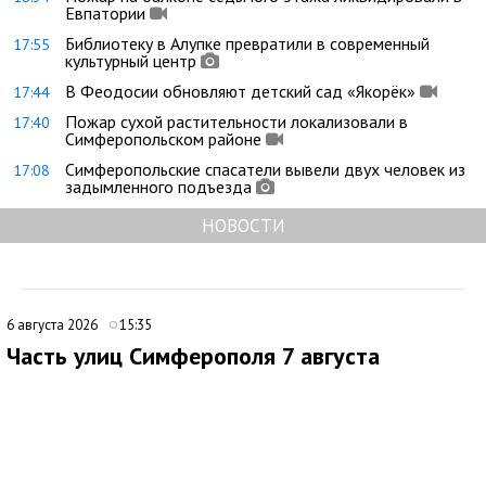
Евпатории
Библиотеку в Алупке превратили в современный
17:55
культурный центр
В Феодосии обновляют детский сад «Якорёк»
17:44
Пожар сухой растительности локализовали в
17:40
Симферопольском районе
Симферопольские спасатели вывели двух человек из
17:08
задымленного подъезда
НОВОСТИ
6 августа 2026
15:35
Часть улиц Симферополя 7 августа
временно останется без электроснабжения
В Симферополе внесли дополнения в график плановых
отключений электроэнергии. По обновленным данным, 7
августа 2026 года электроснабжение будет временно