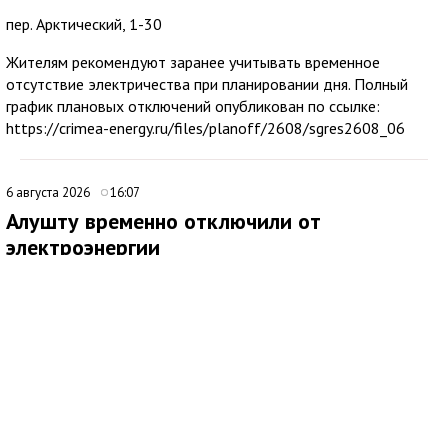
пер. Арктический, 1-30
Жителям рекомендуют заранее учитывать временное
отсутствие электричества при планировании дня. Полный
график плановых отключений опубликован по ссылке:
https://crimea-energy.ru/files/planoff/2608/sgres2608_06
6 августа 2026
16:07
Алушту временно отключили от
электроэнергии
В Алуште временно ограничили подачу электроэнергии на
территории всего муниципалитета. Об этом сообщила глава
администрации города Галина Огнёва.
По ее словам, отключение связано с проведением аварийных
работ. Ожидается, что электроснабжение восстановят
примерно через два часа.