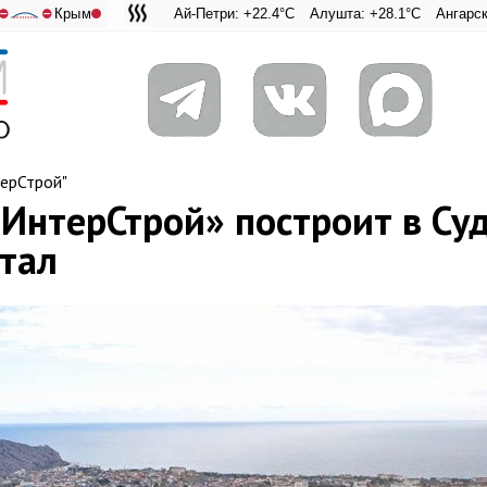
Крым
Ай-Петри: +22.4°C
Алушта: +28.1°C
Ангарский перевал: 
Адмиральская Ла
⛔
⛔
ерСтрой"
«ИнтерСтрой» построит в Су
тал