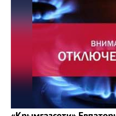
«Крымгазсети» Евпатор