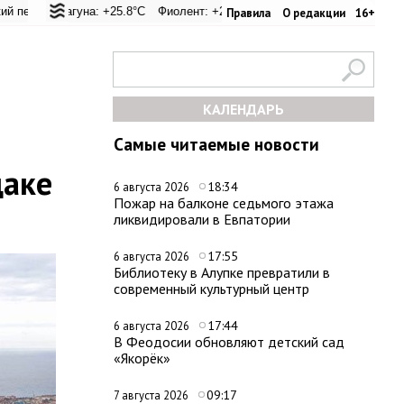
+25°C
гуна: +25.8°C
Евпатория: +32°C
Фиолент: +26.1°C
Керчь: +33.1°C
Казачья бухта: +26.2°C
Никитский сад: +28.4°C
Херсонес: 
Сим
Правила
О редакции
16+
КАЛЕНДАРЬ
Самые читаемые новости
даке
18:34
6 августа 2026
Пожар на балконе седьмого этажа
ликвидировали в Евпатории
17:55
6 августа 2026
Библиотеку в Алупке превратили в
современный культурный центр
17:44
6 августа 2026
В Феодосии обновляют детский сад
«Якорёк»
09:17
7 августа 2026