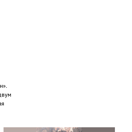
н».
двум
ая