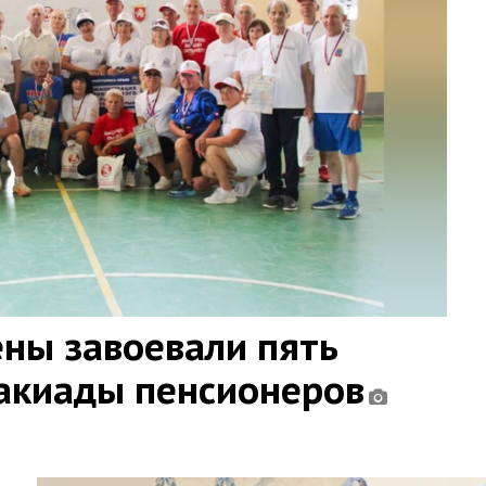
ны завоевали пять
такиады пенсионеров