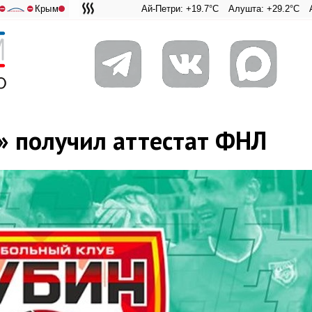
Крым
Ай-Петри: +19.7°C
Алушта: +29.2°C
Ангарский 
Адмирал
⛔
⛔
» получил аттестат ФНЛ