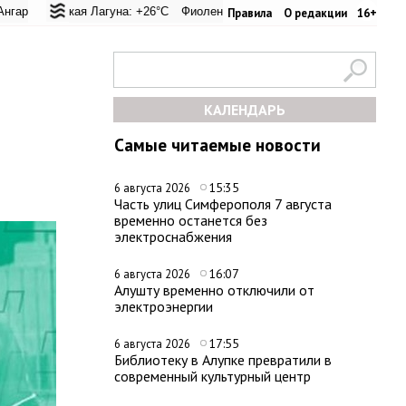
перевал: +20.9°C
ьская Лагуна: +26°C
Евпатория: +24.5°C
Фиолент: +25.9°C
Керчь: +30.6°C
Казачья бухта: +25.9°C
Никитский сад:
Херс
Правила
О редакции
16+
КАЛЕНДАРЬ
Самые читаемые новости
15:35
6 августа 2026
Часть улиц Симферополя 7 августа
временно останется без
электроснабжения
16:07
6 августа 2026
Алушту временно отключили от
электроэнергии
17:55
6 августа 2026
Библиотеку в Алупке превратили в
современный культурный центр