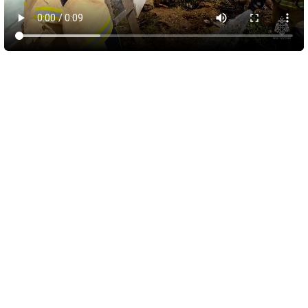
9 августа 2026
14:30
В Саках на месяц ограничат движение на
улице Санаторной
В Саках с 10 августа начнут действовать временные
ограничения для транспорта на улице Санаторной. Как
сообщила глава городской администрации Юлия Предыбайло,
меры связаны со строительными работами по устройству
ливневой канализации.
Проезд автомобилей закроют с 08:00 10 августа до 00:00 20
сентября на участке улицы Санаторной от улицы Лобозова до
Михайловского шоссе. Кроме того, до 10 сентября на улице
Лобозова ограничат движение и парковку машин, за
исключением пассажирского и специального транспорта. Это