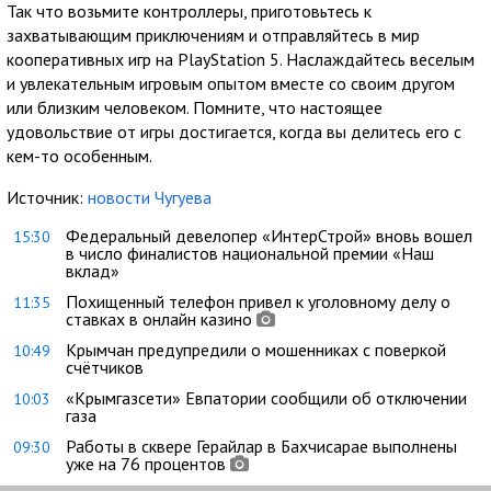
Так что возьмите контроллеры, приготовьтесь к
захватывающим приключениям и отправляйтесь в мир
кооперативных игр на PlayStation 5. Наслаждайтесь веселым
и увлекательным игровым опытом вместе со своим другом
или близким человеком. Помните, что настоящее
удовольствие от игры достигается, когда вы делитесь его с
кем-то особенным.
Источник:
новости Чугуева
Федеральный девелопер «ИнтерСтрой» вновь вошел
15:30
в число финалистов национальной премии «Наш
вклад»
Похищенный телефон привел к уголовному делу о
11:35
ставках в онлайн казино
Крымчан предупредили о мошенниках с поверкой
10:49
счётчиков
«Крымгазсети» Евпатории сообщили об отключении
10:03
газа
Работы в сквере Герайлар в Бахчисарае выполнены
09:30
уже на 76 процентов