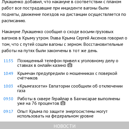
Лукашенко добавил, что накануне в соответствии с планом
работ все пострадавшие при инциденте вагоны были
подняты, движение поездов на дистанции осуществляется по
расписанию.
Накануне Лукашенко сообщил о сходе восьми грузовых
вагонов в Крыму утром. Глава Крыма Сергей Аксенов говорил о
том, что с путей сошли вагоны с зерном. Восстановительные
работы на путях были закончены в тот же день.
Похищенный телефон привел к уголовному делу о
11:35
ставках в онлайн казино
Крымчан предупредили о мошенниках с поверкой
10:49
счётчиков
«Крымгазсети» Евпатории сообщили об отключении
10:03
газа
Работы в сквере Герайлар в Бахчисарае выполнены
09:30
уже на 76 процентов
Опыт Крыма по защите энергосистемы могут
09:17
использовать на федеральном уровне
НОВОСТИ