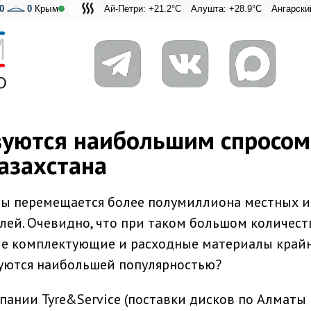
0
0
Крым
Ай-Петри: +21.2°C
Алушта: +28.9°C
Ангарский перевал:
Адмиральская 
зуются наибольшим спросом
азахстана
ы перемещается более полумиллиона местных и
ей. Очевидно, что при таком большом количест
ые комплектующие и расходные материалы край
уются наибольшей популярностью?
ании Tyre&Service (поставки дисков по Алматы 