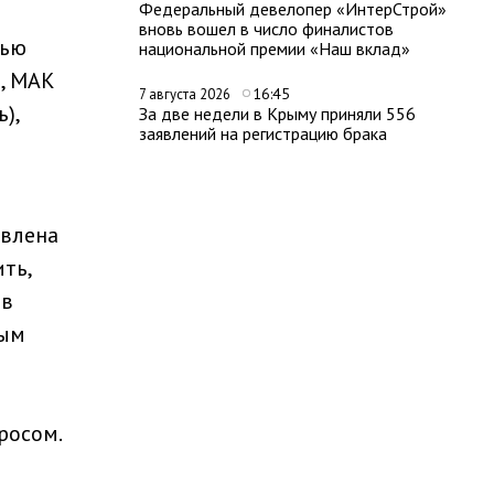
Федеральный девелопер «ИнтерСтрой»
вновь вошел в число финалистов
тью
национальной премии «Наш вклад»
), MAK
16:45
7 августа 2026
),
За две недели в Крыму приняли 556
заявлений на регистрацию брака
авлена
ть,
 в
ным
росом.