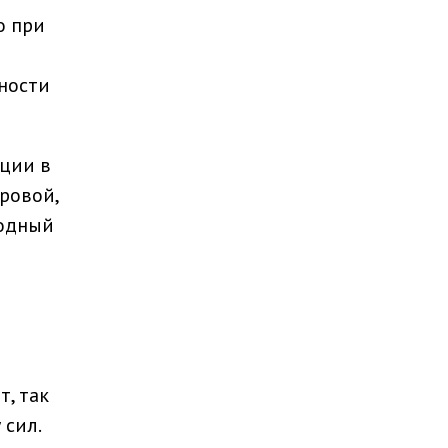
о при
ности
ации в
ровой,
годный
т, так
 сил.