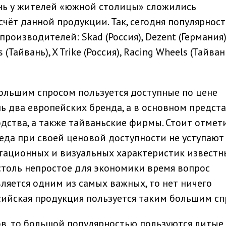
ень у жителей «южной столицы» сложились
чёт данной продукции. Так, сегодня популярнос
оизводителей: Skad (Россия), Dezent (Германия
 (Тайвань), X Trike (Россия), Racing Wheels (Тайвань
ольшим спросом пользуется доступные по цене
шь два европейских бренда, а в основном предст
дства, а также тайваньские фирмы. Стоит отмети
еда при своей ценовой доступности не уступают
уатационных и визуальных характеристик извест
 столь непростое для экономики время вопрос
ляется одним из самых важных, то нет ничего
сийская продукция пользуется таким большим сп
ов, то большой популярностью пользуются литые