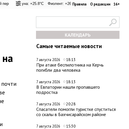
 +25.8°C
Лагуна: +25.8°C
Евпатория: +31.8°C
Фиолент: +26.2°C
Керчь: +30.3°C
Казачья бухта: +26.1°C
Никитский сад: +26.4°C
Херсонес:
Правила
О редакции
16+
КАЛЕНДАРЬ
Самые читаемые новости
 на
18:13
7 августа 2026
При атаке беспилотника на Керчь
погибли два человека
18:13
7 августа 2026
 почти
В Евпатории нашли пропавшего
ве
подростка
не
20:28
7 августа 2026
Спасатели помогли туристке спуститься
со скалы в Бахчисарайском районе
и
15:30
7 августа 2026