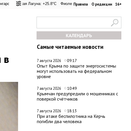
перевал: +20.6°C
льская Лагуна: +25.8°C
Евпатория: +24.4°C
Фиолент: +26.4°C
Керчь: +33.4°C
Казачья бухта: +26.2°C
Никитский сад:
Хе
Правила
О редакции
16+
КАЛЕНДАРЬ
Самые читаемые новости
 в
09:17
7 августа 2026
Опыт Крыма по защите энергосистемы
могут использовать на федеральном
уровне
10:49
7 августа 2026
Крымчан предупредили о мошенниках с
поверкой счётчиков
18:13
7 августа 2026
При атаке беспилотника на Керчь
погибли два человека