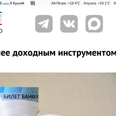
0
0
Крым
Ай-Петри: +19.4°C
Алушта: +24.1°C
Ангарский 
Адмира
лее доходным инструментом