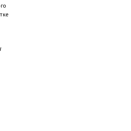
го
тке
ы