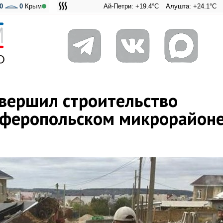
0
0
Крым
Ай-Петри: +19.4°C
Алушта: +24.1°C
Ангарский п
Адмираль
авершил строительство
мферопольском микрорайон