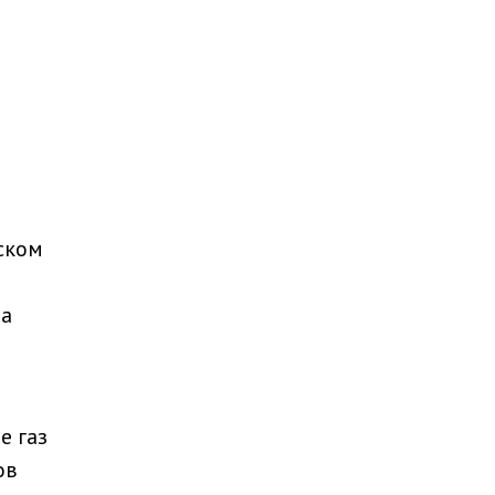
ском
 а
е газ
ов