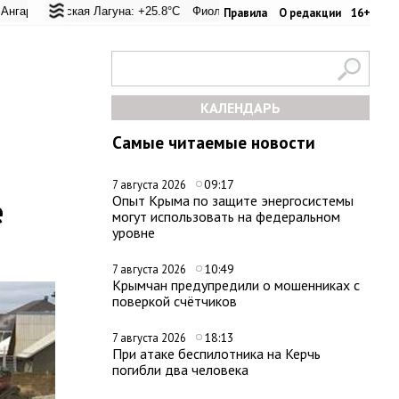
еревал: +20.6°C
ская Лагуна: +25.8°C
Евпатория: +24.4°C
Фиолент: +26.4°C
Керчь: +33.4°C
Казачья бухта: +26.2°C
Никитский сад: 
Хер
Правила
О редакции
16+
КАЛЕНДАРЬ
Самые читаемые новости
09:17
7 августа 2026
е
Опыт Крыма по защите энергосистемы
могут использовать на федеральном
уровне
10:49
7 августа 2026
Крымчан предупредили о мошенниках с
поверкой счётчиков
18:13
7 августа 2026
При атаке беспилотника на Керчь
погибли два человека