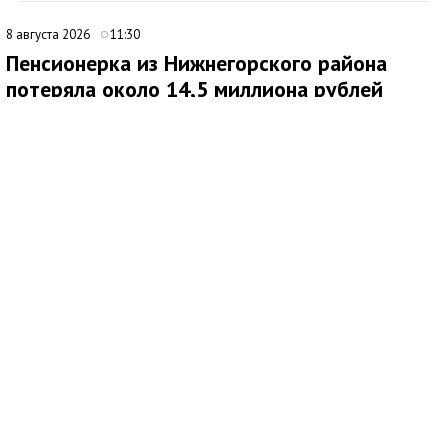
8 августа 2026
11:30
Пенсионерка из Нижнегорского района
потеряла около 14,5 миллиона рублей
после звонков мошенников
В Нижнегорском районе 62-летняя местная жительница
обратилась в ОМВД России после того, как стала жертвой
дистанционных мошенников. По данным полиции,
злоумышленники похитили у нее около 14,5 миллиона рублей.
По факту хищения денежных средств в особо крупном
размере возбуждено уголовное дело по ч. 4 ст. 159 УК РФ.
Как сообщила потерпевшая, схема обмана продолжалась
около четырех месяцев. Сначала ей позвонил неизвестный
мужчина, попросил продиктовать номер СНИЛС и сразу
завершил разговор. Позже женщине поступил еще один
звонок: собеседница представилась сотрудником службы
безопасности портала Госуслуги, после чего связь также
оборвалась.