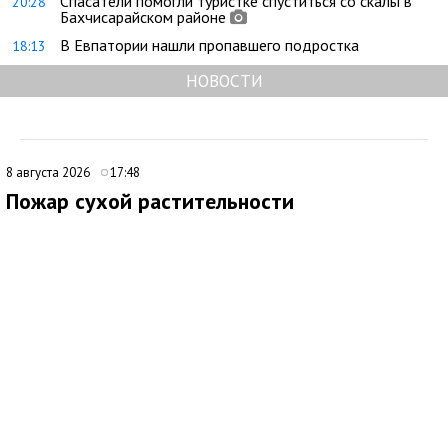
Спасатели помогли туристке спуститься со скалы в
20:28
Бахчисарайском районе
В Евпатории нашли пропавшего подростка
18:13
НОВОСТИ
8 августа 2026
17:48
Пожар сухой растительности
ликвидировали под Феодосией
В 09:16 поступило сообщение о возгорании сухой
растительности за пределами с. Насыпное, ГО Феодосия.
Незамедлительно к месту происшествия были направлены
подразделения 4 пожарно-спасательного отряда.
По прибытии было установлено два очага возгорания по 500
кв.м. на открытой территории. Для тушения также были
привлечены добровольная пожарная команда, волонтёры,