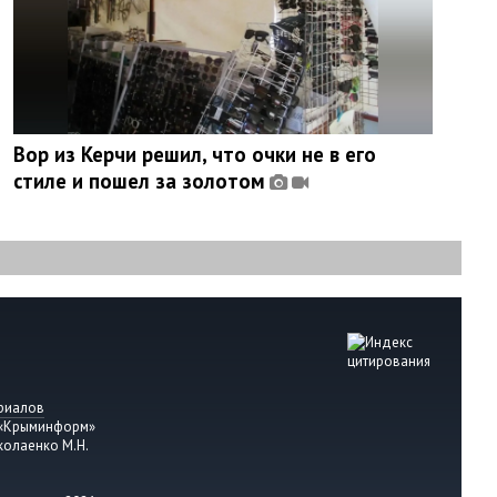
Вор из Керчи решил, что очки не в его
стиле и пошел за золотом
риалов
 «Крыминформ»
колаенко М.Н.