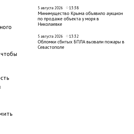
13:38
5 августа 2026
Минимущество Крыма объявило аукцион
по продаже объекта у моря в
Николаевке
ного
13:32
5 августа 2026
Обломки сбитых БПЛА вызвали пожары в
Севастополе
 чтобы
ость
ы
омить