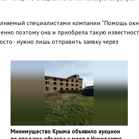
олняемый специалистами компании "Помощь окн
нно поэтому она и приобрела такую известност
сто - нужно лишь отправить заявку через
Минимущество Крыма объявило аукцион
по продаже объекта у моря в Николаевке