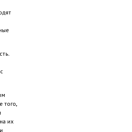
одят
я
дные
сть.
 с
им
 того,
и
на их
ми