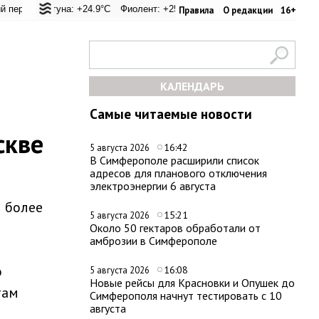
 +20.8°C
Лагуна: +24.9°C
Евпатория: +22.1°C
Фиолент: +25.6°C
Керчь: +28°C
Казачья бухта: +25.4°C
Никитский сад: +26°C
Херсонес
С
Правила
О редакции
16+
КАЛЕНДАРЬ
Самые читаемые новости
скве
16:42
5 августа 2026
В Симферополе расширили список
адресов для планового отключения
электроэнергии 6 августа
 более
15:21
5 августа 2026
Около 50 гектаров обработали от
амброзии в Симферополе
о
16:08
5 августа 2026
Новые рейсы для Красновки и Опушек до
там
Симферополя начнут тестировать с 10
августа