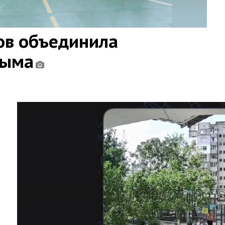
ов объединила
рыма