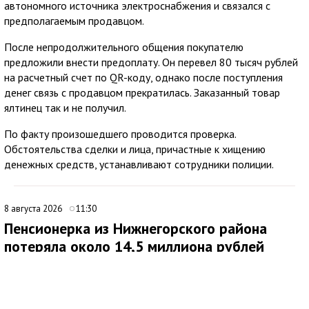
автономного источника электроснабжения и связался с
предполагаемым продавцом.
После непродолжительного общения покупателю
предложили внести предоплату. Он перевел 80 тысяч рублей
на расчетный счет по QR-коду, однако после поступления
денег связь с продавцом прекратилась. Заказанный товар
ялтинец так и не получил.
По факту произошедшего проводится проверка.
Обстоятельства сделки и лица, причастные к хищению
денежных средств, устанавливают сотрудники полиции.
8 августа 2026
11:30
Пенсионерка из Нижнегорского района
потеряла около 14,5 миллиона рублей
после звонков мошенников
В Нижнегорском районе 62-летняя местная жительница
обратилась в ОМВД России после того, как стала жертвой