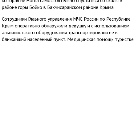
которая не могла самостоятельно спуститься со скалы в
районе горы Бойко в Бахчисарайском районе Крыма.
Сотрудники Главного управления МЧС России по Республике
Крым оперативно обнаружили девушку и с использованием
альпинистского оборудования транспортировали ее в
ближайший населенный пункт. Медицинская помощь туристке
не понадобилась.
В спасательной операции участвовали четыре специалиста и
были задействованы две единицы техники МЧС России.
7 августа 2026
18:13
В Евпатории нашли пропавшего подростка