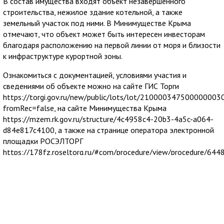
В состав имущества входят объект незавершенного
строительства, нежилое здание котельной, а также
земельный участок под ними. В Минимуществе Крыма
отмечают, что объект может быть интересен инвесторам
благодаря расположению на первой линии от моря и близости
к инфраструктуре курортной зоны.
Ознакомиться с документацией, условиями участия и
сведениями об объекте можно на сайте ГИС Торги
https://torgi.gov.ru/new/public/lots/lot/21000034750000000303
fromRec=false, на сайте Минимущества Крыма
https://mzem.rk.gov.ru/structure/4c4958c4-20b3-4a5c-a064-
d84e817c4100, а также на странице оператора электронной
площадки РОСЭЛТОРГ
https://178fz.roseltorg.ru/#com/procedure/view/procedure/644
Прием заявок завершится 31 августа 2026 года в 18:00.
Проведение аукциона запланировано на 4 сентября 2026
года в 10:00.
Дополнительная информация, включая ссылки, стоимость и
фотографии объекта, размещена на сайте ведомства