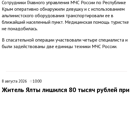
Сотрудники Главного управления МЧС России по Республике
Крым оперативно обнаружили девушку и с использованием
альпинистского оборудования транспортировали ее в
ближайший населенный пункт. Медицинская помощь туристке
не понадобилась.
В спасательной операции участвовали четыре специалиста и
были задействованы две единицы техники МЧС России.
8 августа 2026
10:00
Житель Ялты лишился 80 тысяч рублей при
покупке портативной электростанции
В Ялте 44-летний местный житель стал жертвой мошенников
при попытке приобрести портативную электростанцию через
интернет. Мужчина нашел объявление о продаже
автономного источника электроснабжения и связался с