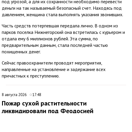
под угрозой, а для их сохранности необходимо перевести
деньги на так называемый безопасный счет. Находясь под
давлением, женщина стала выполнять указания звонивших.
Часть средств потерпевшая передала лично. В одном из
парков поселка Нижнегорский она встретилась с курьером и
отдала ему 6 миллионов рублей. Эта сумма, по
предварительным данным, стала последней частью
похищенных денег.
Сейчас правоохранители проводят мероприятия,
направленные на установление и задержание всех
причастных к преступлению.
8 августа 2026
17:48
Пожар сухой растительности
ликвидировали под Феодосией
В 09:16 поступило сообщение о возгорании сухой
растительности за пределами с. Насыпное, ГО Феодосия.