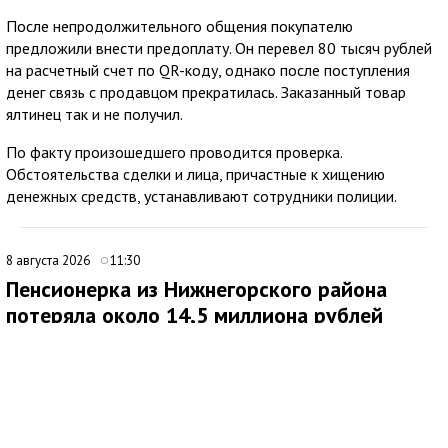
После непродолжительного общения покупателю
предложили внести предоплату. Он перевел 80 тысяч рублей
на расчетный счет по QR-коду, однако после поступления
денег связь с продавцом прекратилась. Заказанный товар
ялтинец так и не получил.
По факту произошедшего проводится проверка.
Обстоятельства сделки и лица, причастные к хищению
денежных средств, устанавливают сотрудники полиции.
8 августа 2026
11:30
Пенсионерка из Нижнегорского района
потеряла около 14,5 миллиона рублей
после звонков мошенников
В Нижнегорском районе 62-летняя местная жительница
обратилась в ОМВД России после того, как стала жертвой
дистанционных мошенников. По данным полиции,
злоумышленники похитили у нее около 14,5 миллиона рублей.