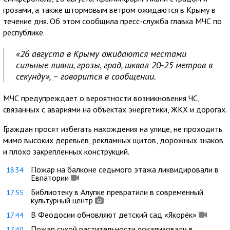
грозами, а также штормовым ветром ожидаются в Крыму в
течение дня. Об этом сообщила пресс-служба главка МЧС по
республике.
«26 августа в Крыму ожидаются местами
сильные ливни, грозы, град, шквал 20-25 метров в
секунду», – говорится в сообщении.
МЧС предупреждает о вероятности возникновения ЧС,
связанных с авариями на объектах энергетики, ЖКХ и дорогах.
Граждан просят избегать нахождения на улице, не проходить
мимо высоких деревьев, рекламных щитов, дорожных знаков
и плохо закрепленных конструкций.
Пожар на балконе седьмого этажа ликвидировали в
18:34
Евпатории
Библиотеку в Алупке превратили в современный
17:55
культурный центр
В Феодосии обновляют детский сад «Якорёк»
17:44
Пожар сухой растительности локализовали в
17:40