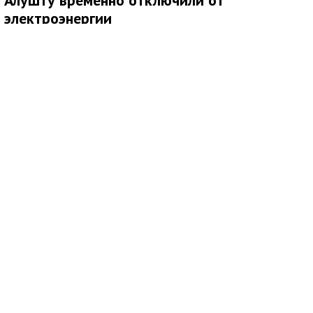
электроэнергии
В Алуште временно ограничили подачу электроэнергии на
территории всего муниципалитета. Об этом сообщила глава
администрации города Галина Огнёва.
По ее словам, отключение связано с проведением аварийных
работ. Ожидается, что электроснабжение восстановят
примерно через два часа.
6 августа 2026
10:00
В Детском парке Симферополя проведут
серию детских мастер-классов