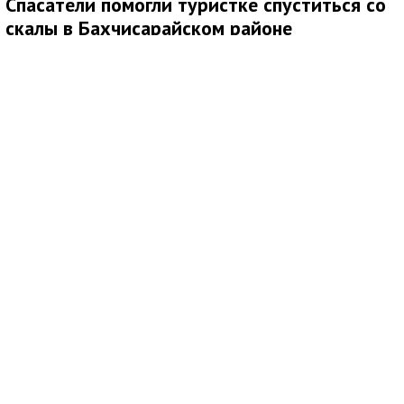
Спасатели помогли туристке спуститься со
скалы в Бахчисарайском районе
Медиаисточник: Главное управление МЧС России по Республике Крым
7 августа спасатели МЧС России оказали помощь туристке,
которая не могла самостоятельно спуститься со скалы в
районе горы Бойко в Бахчисарайском районе Крыма.
Сотрудники Главного управления МЧС России по Республике