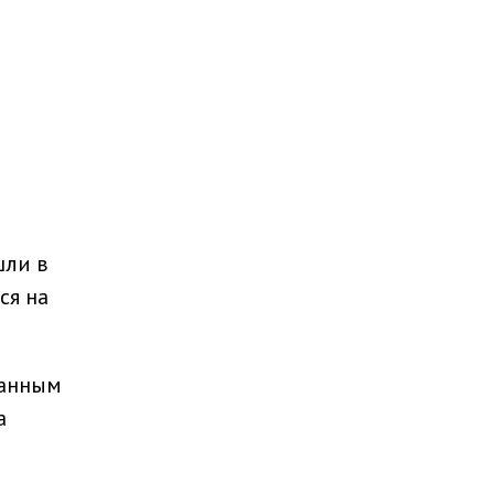
шли в
ся на
данным
а