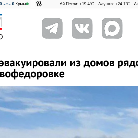
0
0
Крым
Ай-Петри: +19.4°C
Алушта: +24.1°C
Ангарский пер
Адмиральс
 эвакуировали из домов ряд
овофедоровке