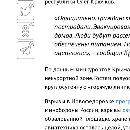
республики Олег Крючков.
«Официально. Граждански
пострадали. Эвакуирован
домов. Люди будут рассе
обеспечены питанием. П
оцепление», – сообщил К
По данным минкурортов Крыма,
некурортной зоне. Гостям полу
круглосуточную «горячую линию
Взрывы в Новофедоровке
прог
минобороны России, взрывы
св
обвалованной площадке хранени
авиатехника осталась целой, ут