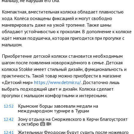
малышу, не нарушая его сна.
Компактная, вместительная коляска обладает плавностью
хода. Колёса оснащены фиксацией и могут свободно
маневрировать даже на узкой тропинке. Также шины
обладают устойчивостью к проколам. В дополнение к коляске
идёт мягкая подушечка, которая пригодится при прогулке с
малышом.
Приобретение детской коляски становится необходимым
шагом после появления новорождённого в семье. Детская
коляска Stokke имеет стильный дизайн, функциональность и
практичность. Такой товар можно приобрести в магазине
«Детский мир»
https://www.detmir.ru/
. Достаточно лишь
выбрать подходящий цвет и дизайн. Коляска сделает
прогулки с малышом комфортными и интересными.
Крымские борцы завоевали медали на
12:52
международном турнире в Турции
Зону отдыха на Сморжевского в Керчи благоустроят
12:42
к октябрю
Жительницу Феодосии будут судить после ножевого
12:41