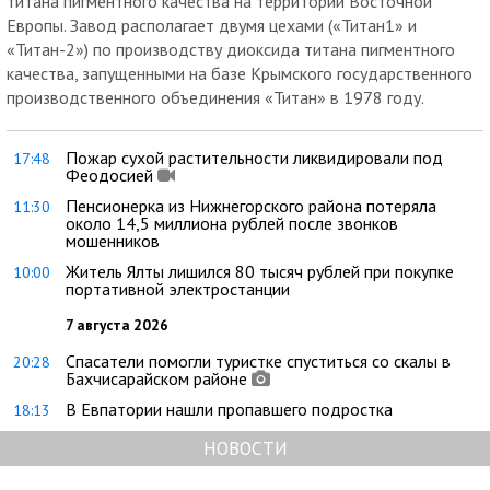
титана пигментного качества на территории Восточной
Европы. Завод располагает двумя цехами («Титан1» и
«Титан-2») по производству диоксида титана пигментного
качества, запущенными на базе Крымского государственного
производственного объединения «Титан» в 1978 году.
Пожар сухой растительности ликвидировали под
17:48
Феодосией
Пенсионерка из Нижнегорского района потеряла
11:30
около 14,5 миллиона рублей после звонков
мошенников
Житель Ялты лишился 80 тысяч рублей при покупке
10:00
портативной электростанции
7 августа 2026
Спасатели помогли туристке спуститься со скалы в
20:28
Бахчисарайском районе
В Евпатории нашли пропавшего подростка
18:13
НОВОСТИ