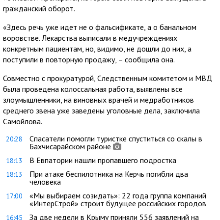
гражданский оборот.
«Здесь речь уже идет не о фальсификате, а о банальном
воровстве. Лекарства выписали в медучреждениях
конкретным пациентам, но, видимо, не дошли до них, а
поступили в повторную продажу, – сообщила она.
Совместно с прокуратурой, Следственным комитетом и МВД
была проведена колоссальная работа, выявлены все
злоумышленники, на виновных врачей и медработников
среднего звена уже заведены уголовные дела, заключила
Самойлова.
Спасатели помогли туристке спуститься со скалы в
20:28
Бахчисарайском районе
В Евпатории нашли пропавшего подростка
18:13
При атаке беспилотника на Керчь погибли два
18:13
человека
«Мы выбираем созидать»: 22 года группа компаний
17:00
«ИнтерСтрой» строит будущее российских городов
За две недели в Крыму приняли 556 заявлений на
16:45