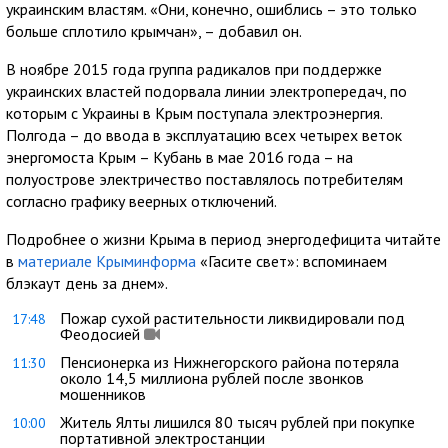
украинским властям. «Они, конечно, ошиблись – это только
больше сплотило крымчан», – добавил он.
В ноябре 2015 года группа радикалов при поддержке
украинских властей подорвала линии электропередач, по
которым с Украины в Крым поступала электроэнергия.
Полгода – до ввода в эксплуатацию всех четырех веток
энергомоста Крым – Кубань в мае 2016 года – на
полуострове электричество поставлялось потребителям
согласно графику веерных отключений.
Подробнее о жизни Крыма в период энергодефицита читайте
в
материале Крыминформа
«Гасите свет»: вспоминаем
блэкаут день за днем».
Пожар сухой растительности ликвидировали под
17:48
Феодосией
Пенсионерка из Нижнегорского района потеряла
11:30
около 14,5 миллиона рублей после звонков
мошенников
Житель Ялты лишился 80 тысяч рублей при покупке
10:00
портативной электростанции