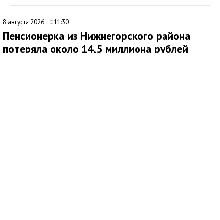
8 августа 2026
11:30
Пенсионерка из Нижнегорского района
потеряла около 14,5 миллиона рублей
после звонков мошенников
В Нижнегорском районе 62-летняя местная жительница
обратилась в ОМВД России после того, как стала жертвой
дистанционных мошенников. По данным полиции,
злоумышленники похитили у нее около 14,5 миллиона рублей.
По факту хищения денежных средств в особо крупном
размере возбуждено уголовное дело по ч. 4 ст. 159 УК РФ.
Как сообщила потерпевшая, схема обмана продолжалась
около четырех месяцев. Сначала ей позвонил неизвестный
мужчина, попросил продиктовать номер СНИЛС и сразу
завершил разговор. Позже женщине поступил еще один
звонок: собеседница представилась сотрудником службы
безопасности портала Госуслуги, после чего связь также
оборвалась.