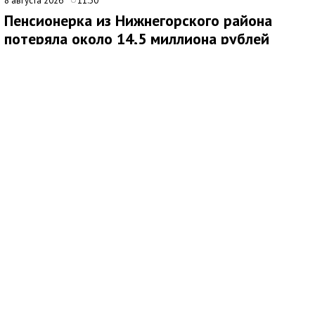
8 августа 2026
11:30
Пенсионерка из Нижнегорского района
потеряла около 14,5 миллиона рублей
после звонков мошенников
В Нижнегорском районе 62-летняя местная жительница
обратилась в ОМВД России после того, как стала жертвой
дистанционных мошенников. По данным полиции,
злоумышленники похитили у нее около 14,5 миллиона рублей.
По факту хищения денежных средств в особо крупном
размере возбуждено уголовное дело по ч. 4 ст. 159 УК РФ.
Как сообщила потерпевшая, схема обмана продолжалась
около четырех месяцев. Сначала ей позвонил неизвестный
мужчина, попросил продиктовать номер СНИЛС и сразу
завершил разговор. Позже женщине поступил еще один
звонок: собеседница представилась сотрудником службы
безопасности портала Госуслуги, после чего связь также
оборвалась.
Затем с пенсионеркой связался мужчина, назвавшийся