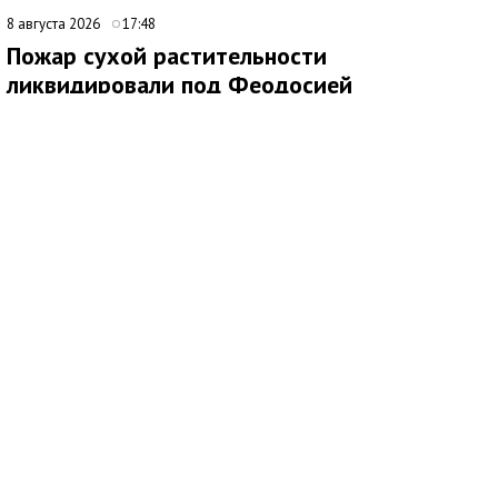
8 августа 2026
17:48
Пожар сухой растительности
ликвидировали под Феодосией
В 09:16 поступило сообщение о возгорании сухой
растительности за пределами с. Насыпное, ГО Феодосия.
Незамедлительно к месту происшествия были направлены
подразделения 4 пожарно-спасательного отряда.
По прибытии было установлено два очага возгорания по 500
кв.м. на открытой территории. Для тушения также были
привлечены добровольная пожарная команда, волонтёры,
водоподвозящая техника администрации, сельхозтехника для
опашки территории.
Благодаря слаженной работе всех звеньев, пожар был
ликвидирован на площади 3500 кв. м.
Всего от МЧС России было привлечено 64 человека и 11
единиц техники.