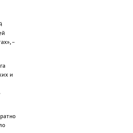
й
ей
ах», –
га
ких и
в
кратно
ло