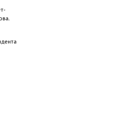
т-
ова.
идента