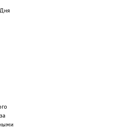
 Дня
ого
за
ьными