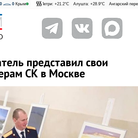
0
Ай-Петри: +21.2°C
0
Крым
Алушта: +28.9°C
Ангарский перевал: +25.8°C
Адмиральская Лагуна:
тель представил свои
рам СК в Москве