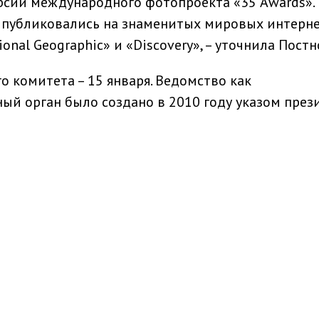
рсии международного фотопроекта «35 Awards».
 публиковались на знаменитых мировых интерне
nal Geographic» и «Discovery», – уточнила Постн
о комитета – 15 января. Ведомство как
ый орган было создано в 2010 году указом през