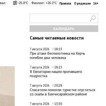
 +25.8°C
Евпатория: +31.8°C
Фиолент: +26.2°C
Керчь: +30.3°C
Казачья бухта: +26.1°C
Никитский сад: +26.4°C
Херсонес: +25.7°
Симфе
Правила
О редакции
16+
КАЛЕНДАРЬ
Самые читаемые новости
18:13
7 августа 2026
При атаке беспилотника на Керчь
погибли два человека
18:13
7 августа 2026
В Евпатории нашли пропавшего
подростка
20:28
7 августа 2026
Спасатели помогли туристке спуститься
со скалы в Бахчисарайском районе
15:30
7 августа 2026