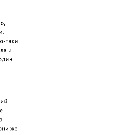
о,
м.
о-таки
ала и
 один
ний
е
а
 они же