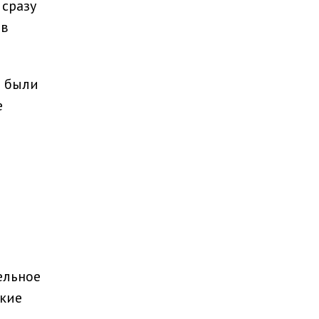
 сразу
 в
о были
е
ельное
акие