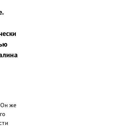
.
чески
вью
алина
 Он же
го
сти