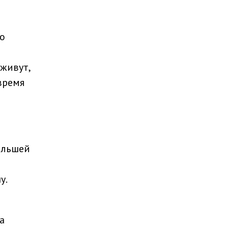
го
живут,
время
ольшей
у.
а