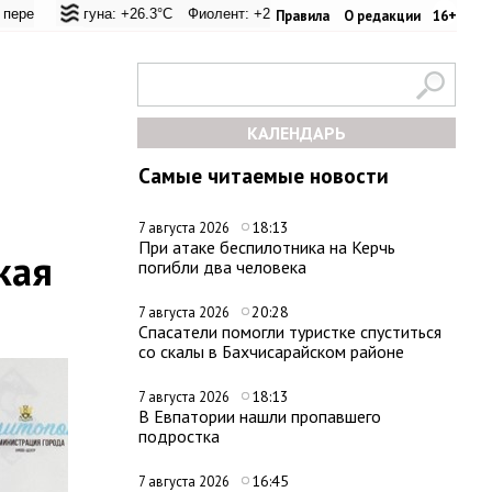
 +24.9°C
 Лагуна: +26.3°C
Евпатория: +33.8°C
Фиолент: +26.6°C
Керчь: +31°C
Казачья бухта: +26.6°C
Никитский сад: +27°C
Херсоне
С
Правила
О редакции
16+
КАЛЕНДАРЬ
Самые читаемые новости
18:13
7 августа 2026
При атаке беспилотника на Керчь
кая
погибли два человека
20:28
7 августа 2026
Спасатели помогли туристке спуститься
со скалы в Бахчисарайском районе
18:13
7 августа 2026
В Евпатории нашли пропавшего
подростка
16:45
7 августа 2026