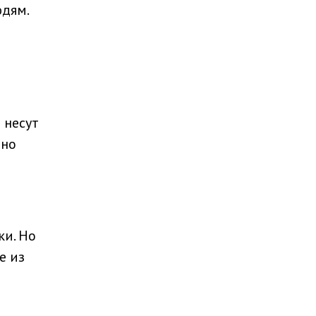
юдям.
 несут
 но
ки. Но
е из