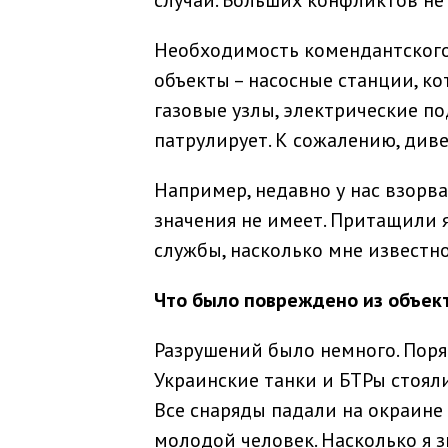
случаи. Больших конфликтов не
Необходимость комендантского 
объекты – насосные станции, ко
газовые узлы, электрические п
патрулирует. К сожалению, див
Например, недавно у нас взорва
значения не имеет. Притащили
службы, насколько мне известно
Что было повреждено из объек
Разрушений было немного. Поря
Украинские танки и БТРы стояли
Все снаряды падали на окраине 
молодой человек. Насколько я з