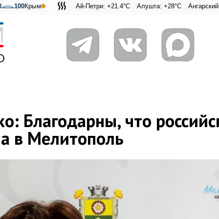
0
100
Крым
Ай-Петри: +21.4°C
Алушта: +28°C
Ангарский перевал:
Адмиральская
о: Благодарны, что российс
а в Мелитополь